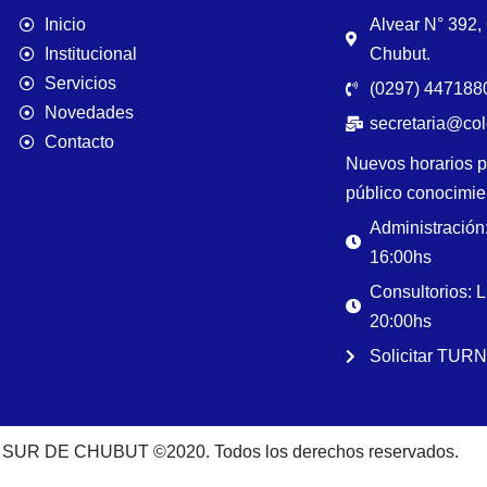
Inicio
Alvear N° 392
Institucional
Chubut.
Servicios
(0297) 4471880
Novedades
secretaria@co
Contacto
Nuevos horarios p
público conocimie
Administración
16:00hs
Consultorios: 
20:00hs
Solicitar TUR
UR DE CHUBUT ©2020. Todos los derechos reservados.