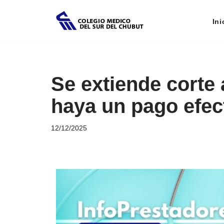
Ini
Saltar
al
contenido
Se extiende corte
haya un pago efec
12/12/2025