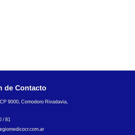
n de Contacto
, CP 9000, Comodoro Rivadavia,
 / 81
legiomedicocr.com.ar