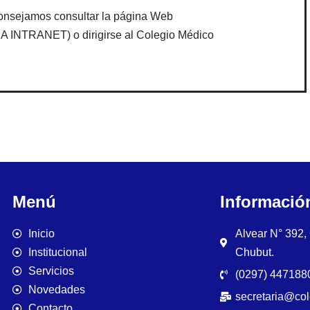
consejamos consultar la página Web
INTRANET) o dirigirse al Colegio Médico
Menú
Informació
Inicio
Alvear N° 392
Institucional
Chubut.
Servicios
(0297) 4471880
Novedades
secretaria@co
Contacto