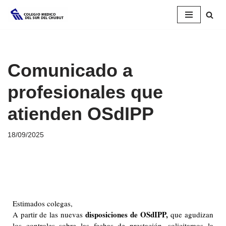
Saltar
al
contenido
Comunicado a
profesionales que
atienden OSdIPP
18/09/2025
Estimados colegas,
disposiciones de OSdIPP,
A partir de las nuevas
que agudizan
los controles sobre las fechas de prestación, solicitamos la