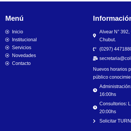
Menú
Informació
Inicio
Alvear N° 392
Institucional
Chubut.
Servicios
(0297) 4471880
Novedades
secretaria@co
Contacto
Nuevos horarios p
público conocimie
Administración
16:00hs
Consultorios: 
20:00hs
Solicitar TUR